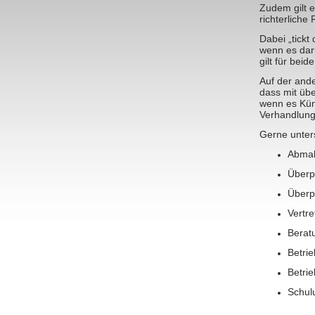
Zudem gilt e
richterliche
Dabei „tickt
wenn es dar
gilt für bei
Auf der ande
dass mit übe
wenn es Kün
Verhandlung
Gerne unters
Abmah
Überp
Überp
Vertre
Berat
Betri
Betri
Schul